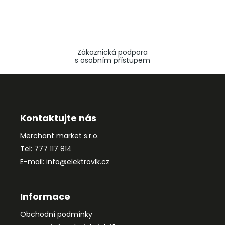
Zákaznická podpora
s osobním přístupem
Z
á
p
a
Kontaktujte nás
t
Merchant market s.r.o.
í
Tel: 777 117 814
E-mail: info@elektrovlk.cz
Informace
Obchodní podmínky