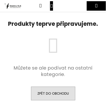
K
Přejít
Hledat
Nákupní
Me
na
o
obsah
Zpět
Zpět
š
košík
Přihlášení
í
Produkty teprve připravujeme.
C
k
o
p
o
t
ř
e
Můžete se ale podívat na ostatní
b
kategorie.
u
j
e
t
ZPĚT DO OBCHODU
e
n