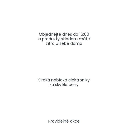
a
j
í
t
Objednejte dnes do 16:00
?
a produkty skladem máte
zítra u sebe doma
HLEDAT
Široká nabídka elektroniky
za skvělé ceny
Pravidelné akce