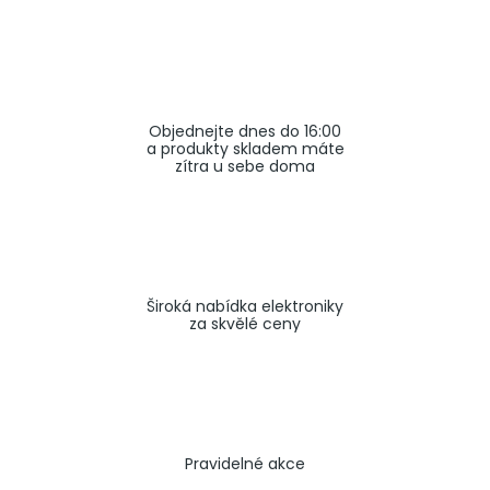
a
j
í
t
Objednejte dnes do 16:00
?
a produkty skladem máte
zítra u sebe doma
HLEDAT
Široká nabídka elektroniky
za skvělé ceny
Pravidelné akce