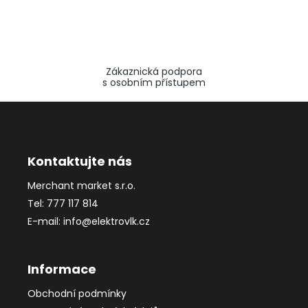
Zákaznická podpora
s osobním přístupem
Z
á
p
a
Kontaktujte nás
t
Merchant market s.r.o.
í
Tel: 777 117 814
E-mail: info@elektrovlk.cz
Informace
Obchodní podmínky