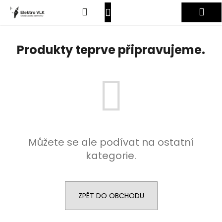
K
Přejít
Hledat
Nákupní
Me
na
o
obsah
Zpět
Zpět
š
košík
Přihlášení
í
Produkty teprve připravujeme.
C
k
o
p
o
t
ř
e
Můžete se ale podívat na ostatní
b
kategorie.
u
j
e
t
ZPĚT DO OBCHODU
e
n