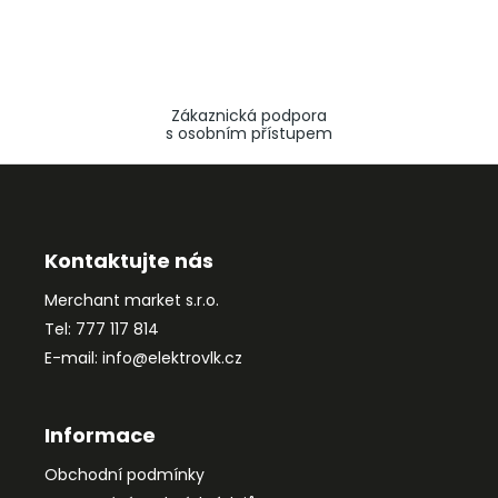
Zákaznická podpora
s osobním přístupem
Z
á
p
a
Kontaktujte nás
t
Merchant market s.r.o.
í
Tel: 777 117 814
E-mail: info@elektrovlk.cz
Informace
Obchodní podmínky