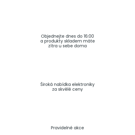
a
j
í
t
Objednejte dnes do 16:00
?
a produkty skladem máte
zítra u sebe doma
HLEDAT
Široká nabídka elektroniky
za skvělé ceny
Pravidelné akce