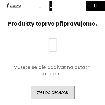
K
Přejít
Hledat
Nákupní
Me
na
o
obsah
Zpět
Zpět
š
košík
Přihlášení
í
Produkty teprve připravujeme.
C
k
o
p
o
t
ř
e
Můžete se ale podívat na ostatní
b
kategorie.
u
j
e
t
ZPĚT DO OBCHODU
e
n