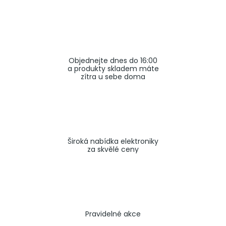
a
j
í
t
Objednejte dnes do 16:00
?
a produkty skladem máte
zítra u sebe doma
HLEDAT
Široká nabídka elektroniky
za skvělé ceny
Pravidelné akce