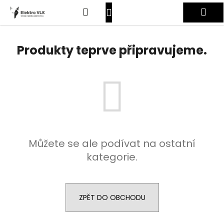
K
Přejít
Hledat
Nákupní
Me
na
o
obsah
Zpět
Zpět
š
košík
Přihlášení
í
Produkty teprve připravujeme.
C
k
o
p
o
t
ř
e
Můžete se ale podívat na ostatní
b
kategorie.
u
j
e
t
ZPĚT DO OBCHODU
e
n