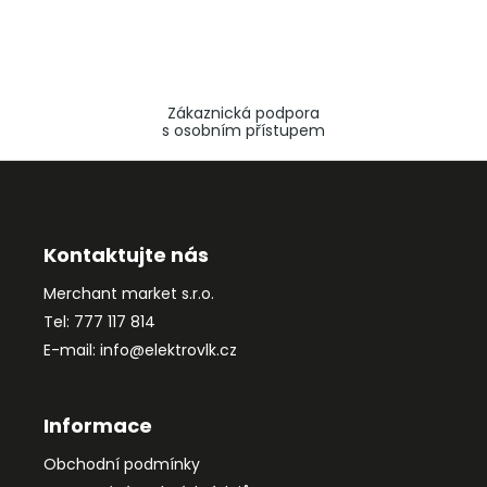
Zákaznická podpora
s osobním přístupem
Z
á
p
a
Kontaktujte nás
t
Merchant market s.r.o.
í
Tel: 777 117 814
E-mail: info@elektrovlk.cz
Informace
Obchodní podmínky