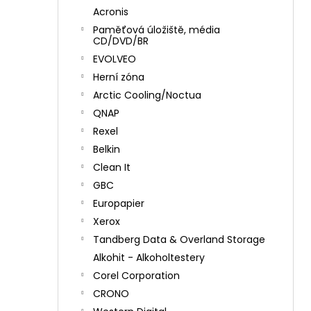
Acronis
Paměťová úložiště, média
CD/DVD/BR
EVOLVEO
Herní zóna
Arctic Cooling/Noctua
QNAP
Rexel
Belkin
Clean It
GBC
Europapier
Xerox
Tandberg Data & Overland Storage
Alkohit - Alkoholtestery
Corel Corporation
CRONO