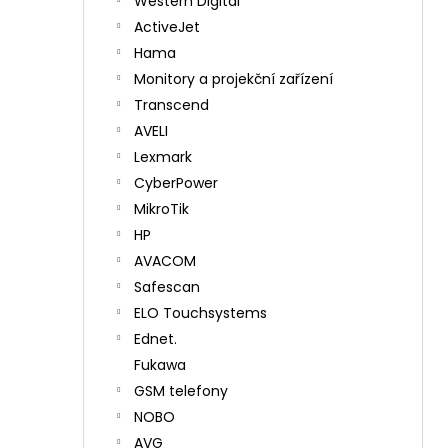
Western Digital
ActiveJet
Hama
Monitory a projekční zařízení
Transcend
AVELI
Lexmark
CyberPower
MikroTik
HP
AVACOM
Safescan
ELO Touchsystems
Ednet.
Fukawa
GSM telefony
NOBO
AVG