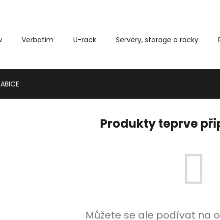
w
Verbatim
U-rack
Servery, storage a racky
Co potřebujete najít?
ABICE
HLEDAT
Produkty teprve př
Můžete se ale podívat na o