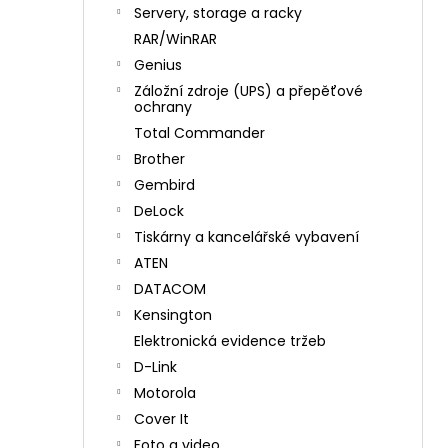
n
Servery, storage a racky
í
RAR/WinRAR
p
Genius
a
Záložní zdroje (UPS) a přepěťové
n
ochrany
e
Total Commander
l
Brother
Gembird
DeLock
Tiskárny a kancelářské vybavení
ATEN
DATACOM
Kensington
Elektronická evidence tržeb
D-Link
Motorola
Cover It
Foto a video