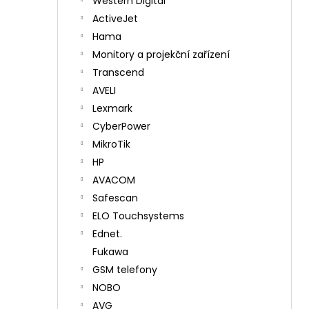
Western Digital
ActiveJet
Hama
Monitory a projekční zařízení
Transcend
AVELI
Lexmark
CyberPower
MikroTik
HP
AVACOM
Safescan
ELO Touchsystems
Ednet.
Fukawa
GSM telefony
NOBO
AVG