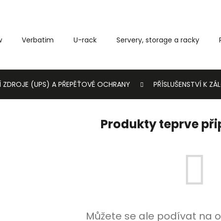
w
Verbatim
U-rack
Servery, storage a racky
Co potřebujete najít?
Í ZDROJE (UPS) A PŘEPĚŤOVÉ OCHRANY
PŘÍSLUŠENSTVÍ K Z
HLEDAT
Produkty teprve př
Můžete se ale podívat na o