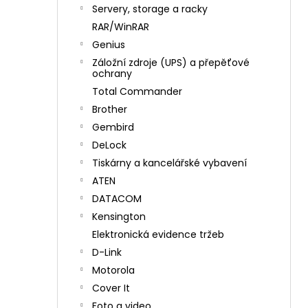
n
Servery, storage a racky
í
RAR/WinRAR
p
Genius
a
Záložní zdroje (UPS) a přepěťové
n
ochrany
e
Total Commander
l
Brother
Gembird
DeLock
Tiskárny a kancelářské vybavení
ATEN
DATACOM
Kensington
Elektronická evidence tržeb
D-Link
Motorola
Cover It
Foto a video