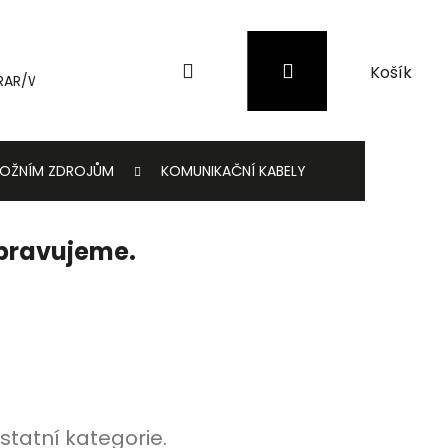
Hledat
Přihlášení
Nákupní
RAR/WinRAR
Genius
Záložní zdroje (UPS) a přepěťové 
košík
ÁLOŽNÍM ZDROJŮM
KOMUNIKAČNÍ KABELY
ipravujeme.
statní kategorie.