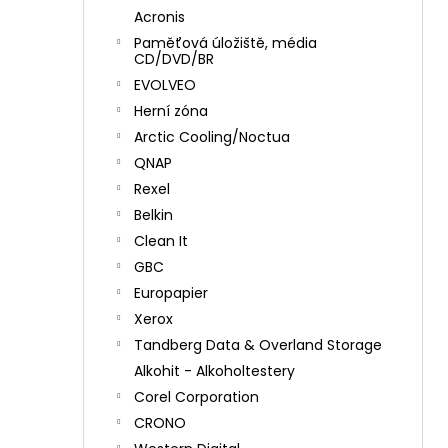
Acronis
Paměťová úložiště, média
CD/DVD/BR
EVOLVEO
Herní zóna
Arctic Cooling/Noctua
QNAP
Rexel
Belkin
Clean It
GBC
Europapier
Xerox
Tandberg Data & Overland Storage
Alkohit - Alkoholtestery
Corel Corporation
CRONO