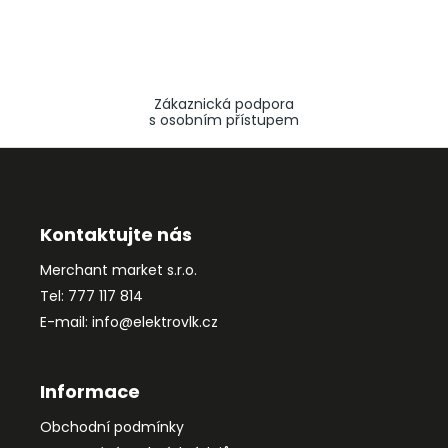
Zákaznická podpora
s osobním přístupem
Z
á
p
a
Kontaktujte nás
t
Merchant market s.r.o.
í
Tel: 777 117 814
E-mail: info@elektrovlk.cz
Informace
Obchodní podmínky