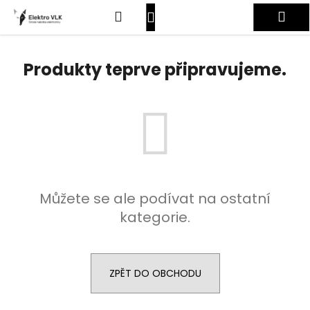
K
Přejít
Hledat
Nákupní
Me
na
o
obsah
Zpět
Zpět
š
košík
Přihlášení
í
Produkty teprve připravujeme.
C
k
o
p
o
t
ř
e
Můžete se ale podívat na ostatní
b
kategorie.
u
j
e
t
ZPĚT DO OBCHODU
e
n