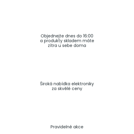
a
j
í
t
Objednejte dnes do 16:00
?
a produkty skladem máte
zítra u sebe doma
HLEDAT
Široká nabídka elektroniky
za skvělé ceny
Pravidelné akce