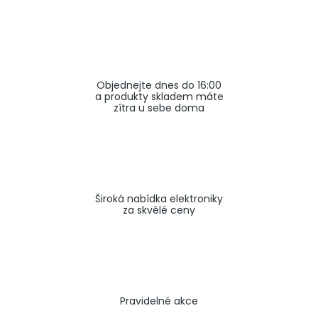
a
j
í
t
Objednejte dnes do 16:00
?
a produkty skladem máte
zítra u sebe doma
HLEDAT
Široká nabídka elektroniky
za skvělé ceny
Pravidelné akce