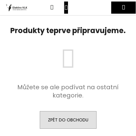
K
Přejít
Hledat
Nákupní
Me
na
o
obsah
Zpět
Zpět
š
košík
Přihlášení
í
Produkty teprve připravujeme.
C
k
o
p
o
t
ř
e
Můžete se ale podívat na ostatní
b
kategorie.
u
j
e
t
ZPĚT DO OBCHODU
e
n