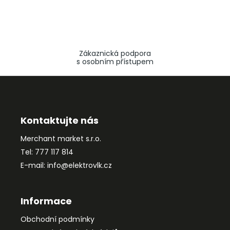
Zákaznická podpora
s osobním přístupem
Z
á
p
a
Kontaktujte nás
t
Merchant market s.r.o.
í
Tel: 777 117 814
E-mail: info@elektrovlk.cz
Informace
Obchodní podmínky