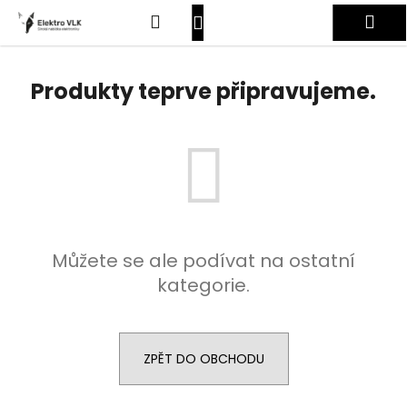
K
Přejít
Hledat
Nákupní
Me
na
o
obsah
Zpět
Zpět
š
košík
Přihlášení
í
Produkty teprve připravujeme.
C
k
o
p
o
t
ř
e
Můžete se ale podívat na ostatní
b
kategorie.
u
j
e
t
ZPĚT DO OBCHODU
e
n