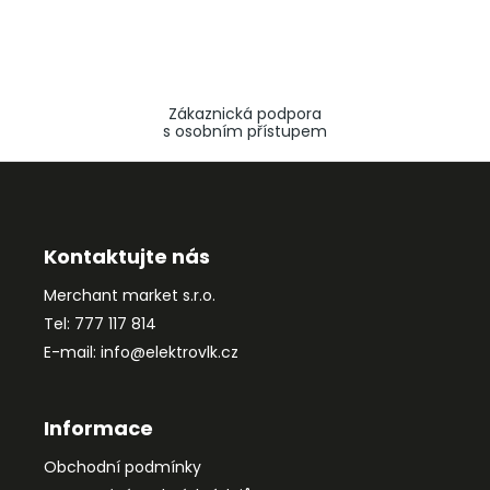
Zákaznická podpora
s osobním přístupem
Z
á
p
a
Kontaktujte nás
t
Merchant market s.r.o.
í
Tel: 777 117 814
E-mail: info@elektrovlk.cz
Informace
Obchodní podmínky