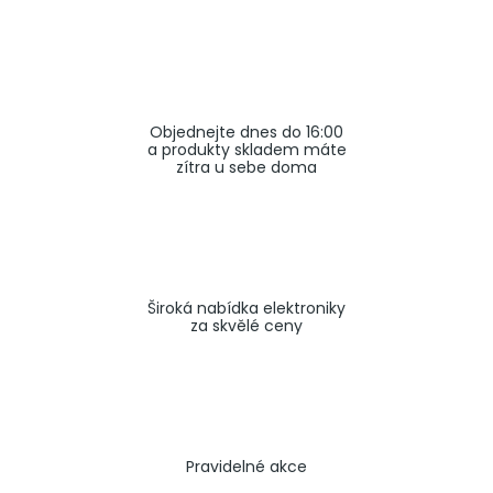
a
j
í
t
Objednejte dnes do 16:00
?
a produkty skladem máte
zítra u sebe doma
HLEDAT
Široká nabídka elektroniky
za skvělé ceny
Pravidelné akce