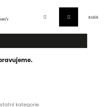
Hledat
Přihlášení
Nákupní
RAR/WinRAR
Genius
Záložní zdroje (UPS) a přepěťové 
košík
ipravujeme.
statní kategorie.