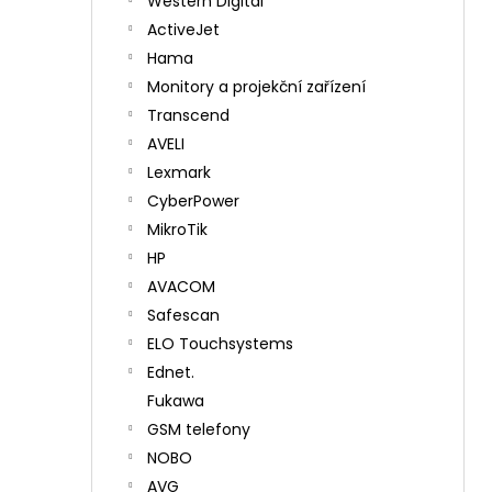
Western Digital
ActiveJet
Hama
Monitory a projekční zařízení
Transcend
AVELI
Lexmark
CyberPower
MikroTik
HP
AVACOM
Safescan
ELO Touchsystems
Ednet.
Fukawa
GSM telefony
NOBO
AVG