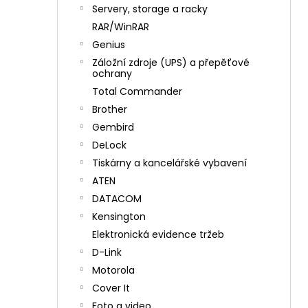
n
Servery, storage a racky
í
RAR/WinRAR
p
Genius
a
Záložní zdroje (UPS) a přepěťové
n
ochrany
e
Total Commander
l
Brother
Gembird
DeLock
Tiskárny a kancelářské vybavení
ATEN
DATACOM
Kensington
Elektronická evidence tržeb
D-Link
Motorola
Cover It
Foto a video