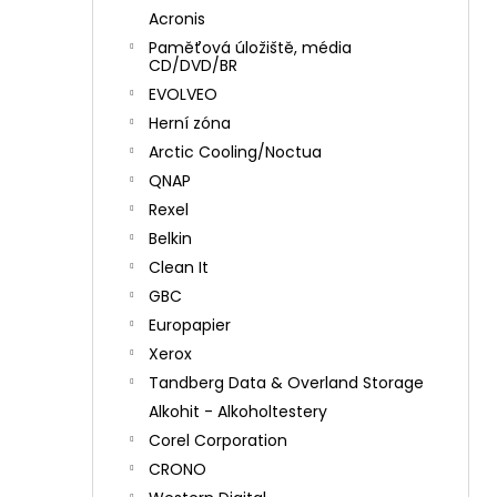
Acronis
Paměťová úložiště, média
CD/DVD/BR
EVOLVEO
Herní zóna
Arctic Cooling/Noctua
QNAP
Rexel
Belkin
Clean It
GBC
Europapier
Xerox
Tandberg Data & Overland Storage
Alkohit - Alkoholtestery
Corel Corporation
CRONO