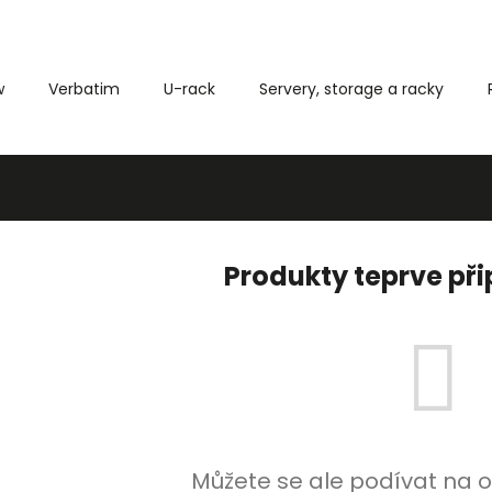
w
Verbatim
U-rack
Servery, storage a racky
Co potřebujete najít?
HLEDAT
Produkty teprve př
Můžete se ale podívat na o