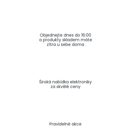
a
j
í
t
Objednejte dnes do 16:00
?
a produkty skladem máte
zítra u sebe doma
HLEDAT
Široká nabídka elektroniky
za skvělé ceny
Pravidelné akce