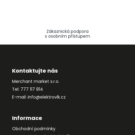
Zákaznická podpora
s osobním přístupem
Z
á
p
a
Kontaktujte nás
t
Merchant market s.r.o.
í
Tel: 777 117 814
E-mail: info@elektrovlk.cz
Informace
Obchodní podmínky