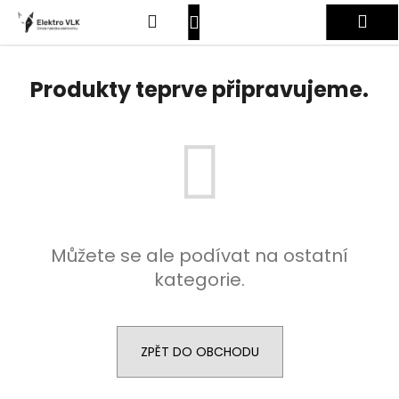
K
Přejít
Hledat
Nákupní
Me
na
o
obsah
Zpět
Zpět
š
košík
Přihlášení
í
Produkty teprve připravujeme.
C
k
o
p
o
t
ř
e
Můžete se ale podívat na ostatní
b
kategorie.
u
j
e
t
ZPĚT DO OBCHODU
e
n