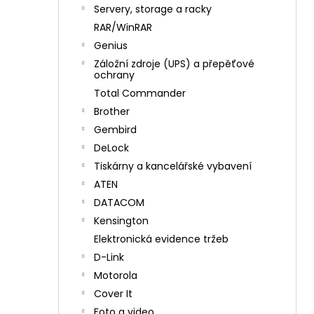
n
Servery, storage a racky
í
RAR/WinRAR
p
Genius
a
Záložní zdroje (UPS) a přepěťové
n
ochrany
e
Total Commander
l
Brother
Gembird
DeLock
Tiskárny a kancelářské vybavení
ATEN
DATACOM
Kensington
Elektronická evidence tržeb
D-Link
Motorola
Cover It
Foto a video