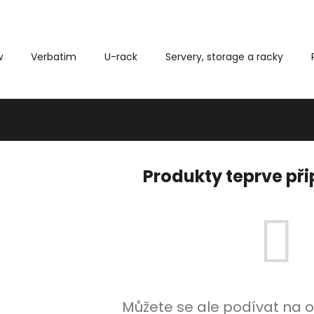
w
Verbatim
U-rack
Servery, storage a racky
Co potřebujete najít?
HLEDAT
Produkty teprve př
Můžete se ale podívat na o