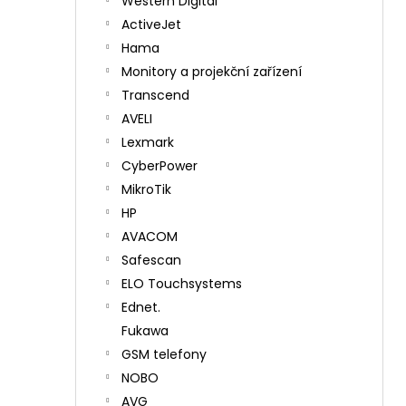
Western Digital
ActiveJet
Hama
Monitory a projekční zařízení
Transcend
AVELI
Lexmark
CyberPower
MikroTik
HP
AVACOM
Safescan
ELO Touchsystems
Ednet.
Fukawa
GSM telefony
NOBO
AVG