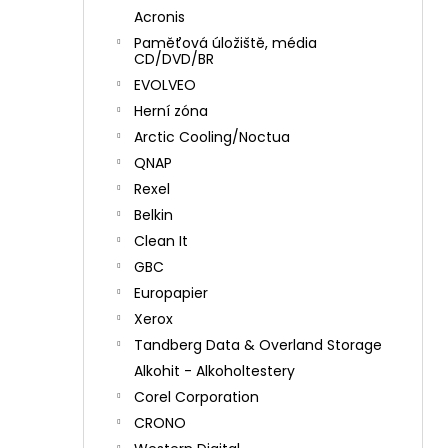
Acronis
Paměťová úložiště, média
CD/DVD/BR
EVOLVEO
Herní zóna
Arctic Cooling/Noctua
QNAP
Rexel
Belkin
Clean It
GBC
Europapier
Xerox
Tandberg Data & Overland Storage
Alkohit - Alkoholtestery
Corel Corporation
CRONO