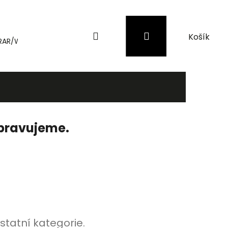
Hledat
Přihlášení
Nákupní
RAR/WinRAR
Genius
Záložní zdroje (UPS) a přepěťové 
košík
ipravujeme.
statní kategorie.