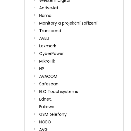
Western Digital
ActiveJet
Hama
Monitory a projekční zařízení
Transcend
AVELI
Lexmark
CyberPower
MikroTik
HP
AVACOM
Safescan
ELO Touchsystems
Ednet.
Fukawa
GSM telefony
NOBO
AVG