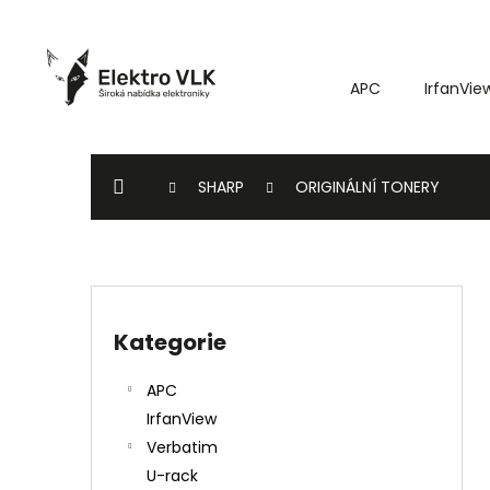
K
Přejít
o
na
Zpět
Zpět
obsah
š
do
do
APC
IrfanVie
í
k
obchodu
obchodu
DOMŮ
SHARP
ORIGINÁLNÍ TONERY
P
o
Kategorie
Přeskočit
s
kategorie
t
APC
r
IrfanView
a
Verbatim
n
U-rack