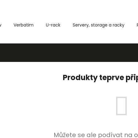
w
Verbatim
U-rack
Servery, storage a racky
Co potřebujete najít?
HLEDAT
Produkty teprve př
Můžete se ale podívat na o