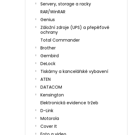
n
Servery, storage a racky
í
RAR/WinRAR
p
Genius
a
Záložní zdroje (UPS) a přepěťové
n
ochrany
e
Total Commander
l
Brother
Gembird
DeLock
Tiskárny a kancelářské vybavení
ATEN
DATACOM
Kensington
Elektronická evidence tržeb
D-Link
Motorola
Cover It
Foto a video