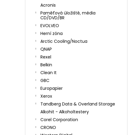
Acronis
Paměťová úložiště, média
CD/DVD/BR
EVOLVEO
Herní zóna
Arctic Cooling/Noctua
QNAP
Rexel
Belkin
Clean It
GBC
Europapier
Xerox
Tandberg Data & Overland Storage
Alkohit - Alkoholtestery
Corel Corporation
CRONO