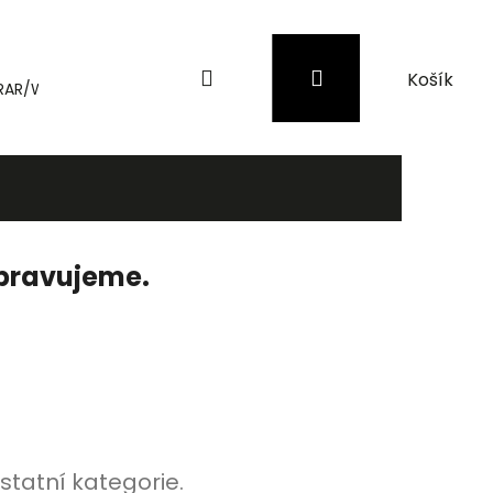
Hledat
Přihlášení
Nákupní
RAR/WinRAR
Genius
Záložní zdroje (UPS) a přepěťové 
košík
ipravujeme.
statní kategorie.