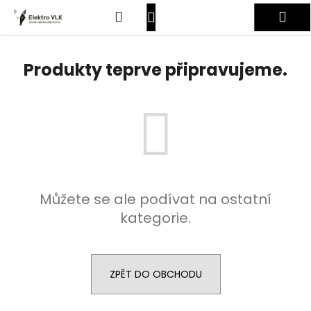
K
Přejít
Hledat
Nákupní
Me
na
o
obsah
Zpět
Zpět
š
košík
Přihlášení
í
Produkty teprve připravujeme.
C
k
o
p
o
t
ř
e
Můžete se ale podívat na ostatní
b
kategorie.
u
j
e
t
ZPĚT DO OBCHODU
e
n