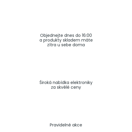
a
j
í
t
Objednejte dnes do 16:00
?
a produkty skladem máte
zítra u sebe doma
HLEDAT
Široká nabídka elektroniky
za skvělé ceny
Pravidelné akce