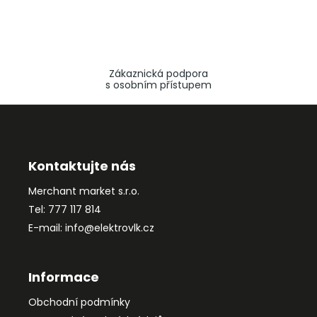
Zákaznická podpora
s osobním přístupem
Z
á
p
a
Kontaktujte nás
t
Merchant market s.r.o.
í
Tel: 777 117 814
E-mail: info@elektrovlk.cz
Informace
Obchodní podmínky