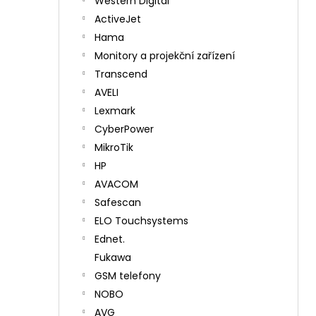
Western Digital
ActiveJet
Hama
Monitory a projekční zařízení
Transcend
AVELI
Lexmark
CyberPower
MikroTik
HP
AVACOM
Safescan
ELO Touchsystems
Ednet.
Fukawa
GSM telefony
NOBO
AVG