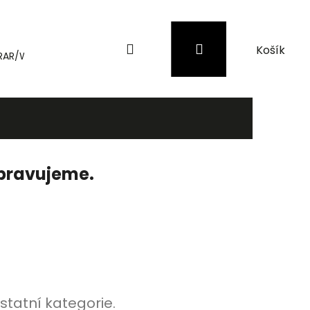
Hledat
Přihlášení
Nákupní
RAR/WinRAR
Genius
Záložní zdroje (UPS) a přepěťové 
košík
ipravujeme.
statní kategorie.