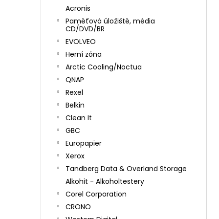
Acronis
Paměťová úložiště, média
CD/DVD/BR
EVOLVEO
Herní zóna
Arctic Cooling/Noctua
QNAP
Rexel
Belkin
Clean It
GBC
Europapier
Xerox
Tandberg Data & Overland Storage
Alkohit - Alkoholtestery
Corel Corporation
CRONO