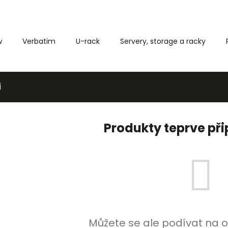
w
Verbatim
U-rack
Servery, storage a racky
Co potřebujete najít?
Í
HLEDAT
Produkty teprve př
Můžete se ale podívat na o