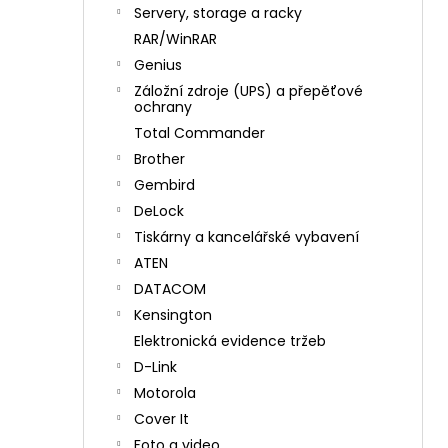
n
Servery, storage a racky
í
RAR/WinRAR
p
Genius
a
Záložní zdroje (UPS) a přepěťové
n
ochrany
e
Total Commander
l
Brother
Gembird
DeLock
Tiskárny a kancelářské vybavení
ATEN
DATACOM
Kensington
Elektronická evidence tržeb
D-Link
Motorola
Cover It
Foto a video