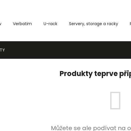
w
Verbatim
U-rack
Servery, storage a racky
Co potřebujete najít?
TY
HLEDAT
Produkty teprve př
Můžete se ale podívat na o