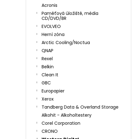
Acronis
Paměťová úložiště, média
CD/DVD/BR
EVOLVEO
Herní zóna
Arctic Cooling/Noctua
QNAP
Rexel
Belkin
Clean It
GBC
Europapier
Xerox
Tandberg Data & Overland Storage
Alkohit - Alkoholtestery
Corel Corporation
CRONO