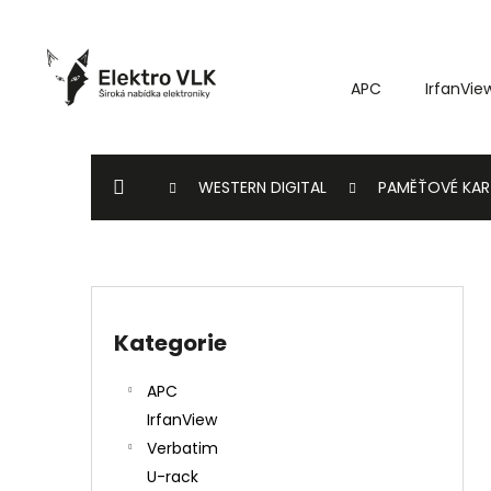
K
Přejít
o
na
Zpět
Zpět
obsah
š
do
do
APC
IrfanVie
í
k
obchodu
obchodu
DOMŮ
WESTERN DIGITAL
PAMĚŤOVÉ KAR
P
o
Kategorie
Přeskočit
s
kategorie
t
APC
r
IrfanView
a
Verbatim
n
U-rack