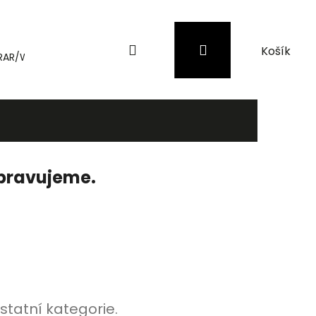
Hledat
Přihlášení
Nákupní
RAR/WinRAR
Genius
Záložní zdroje (UPS) a přepěťové 
košík
ipravujeme.
statní kategorie.