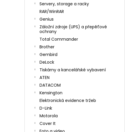
n
Servery, storage a racky
í
RAR/WinRAR
p
Genius
a
Záložní zdroje (UPS) a přepěťové
n
ochrany
e
Total Commander
l
Brother
Gembird
DeLock
Tiskárny a kancelářské vybavení
ATEN
DATACOM
Kensington
Elektronická evidence tržeb
D-Link
Motorola
Cover It
Foto a video