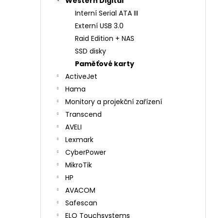
Western Digital
Interní Serial ATA III
Externí USB 3.0
Raid Edition + NAS
SSD disky
Paměťové karty
ActiveJet
Hama
Monitory a projekční zařízení
Transcend
AVELI
Lexmark
CyberPower
MikroTik
HP
AVACOM
Safescan
ELO Touchsystems