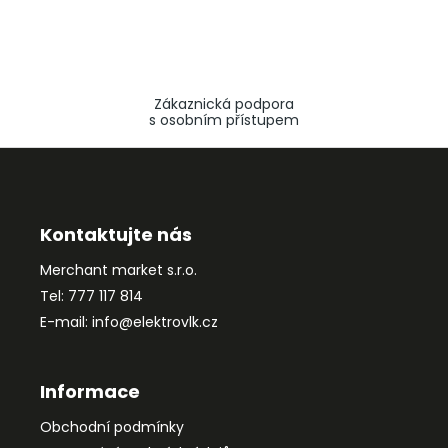
Zákaznická podpora
s osobním přístupem
Z
á
p
a
Kontaktujte nás
t
Merchant market s.r.o.
í
Tel: 777 117 814
E-mail: info@elektrovlk.cz
Informace
Obchodní podmínky