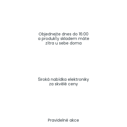
a
j
í
t
Objednejte dnes do 16:00
?
a produkty skladem máte
zítra u sebe doma
HLEDAT
Široká nabídka elektroniky
za skvělé ceny
Pravidelné akce