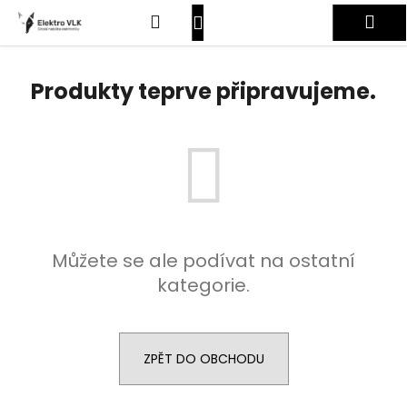
K
Přejít
Hledat
Nákupní
Me
na
o
obsah
Zpět
Zpět
š
košík
Přihlášení
í
Produkty teprve připravujeme.
C
k
o
p
o
t
ř
e
Můžete se ale podívat na ostatní
b
kategorie.
u
j
e
t
ZPĚT DO OBCHODU
e
n