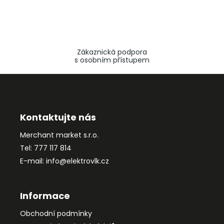
Zákaznická podpora
s osobním přístupem
Z
á
p
a
Kontaktujte nás
t
Merchant market s.r.o.
í
Tel: 777 117 814
E-mail: info@elektrovlk.cz
Informace
Obchodní podmínky