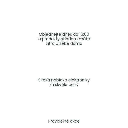
a
j
í
t
Objednejte dnes do 16:00
?
a produkty skladem máte
zítra u sebe doma
HLEDAT
Široká nabídka elektroniky
za skvělé ceny
Pravidelné akce