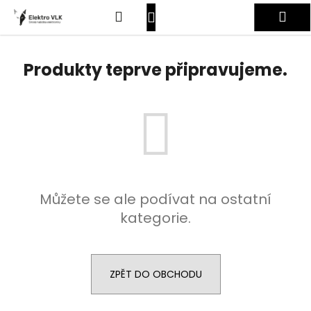
K
Přejít
Hledat
Nákupní
Me
na
o
obsah
Zpět
Zpět
š
košík
Přihlášení
í
Produkty teprve připravujeme.
C
k
o
p
o
t
ř
e
Můžete se ale podívat na ostatní
b
kategorie.
u
j
e
t
ZPĚT DO OBCHODU
e
n