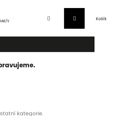
Hledat
Přihlášení
Nákupní
RAR/WinRAR
Genius
Záložní zdroje (UPS) a přepěťové 
košík
ipravujeme.
statní kategorie.