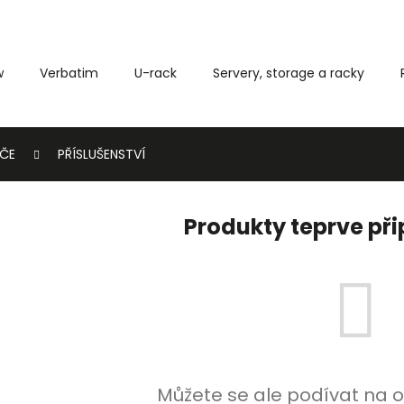
w
Verbatim
U-rack
Servery, storage a racky
Co potřebujete najít?
ČE
PŘÍSLUŠENSTVÍ
HLEDAT
Produkty teprve př
Můžete se ale podívat na o