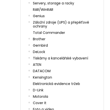
n
Servery, storage a racky
í
RAR/WinRAR
p
Genius
a
Záložní zdroje (UPS) a přepěťové
n
ochrany
e
Total Commander
l
Brother
Gembird
DeLock
Tiskárny a kancelářské vybavení
ATEN
DATACOM
Kensington
Elektronická evidence tržeb
D-Link
Motorola
Cover It
Foto a video