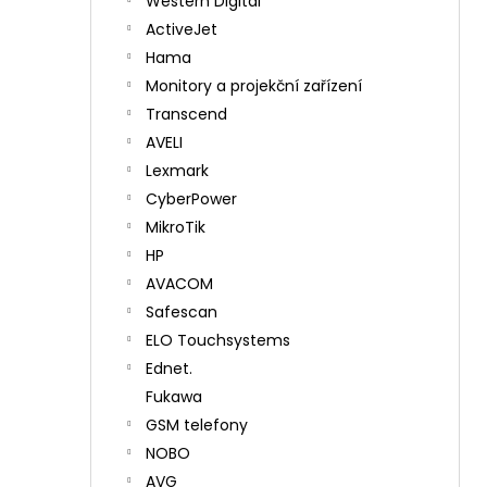
Western Digital
ActiveJet
Hama
Monitory a projekční zařízení
Transcend
AVELI
Lexmark
CyberPower
MikroTik
HP
AVACOM
Safescan
ELO Touchsystems
Ednet.
Fukawa
GSM telefony
NOBO
AVG