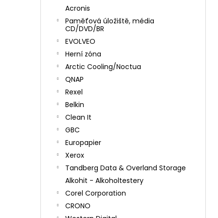
Acronis
Paměťová úložiště, média
CD/DVD/BR
EVOLVEO
Herní zóna
Arctic Cooling/Noctua
QNAP
Rexel
Belkin
Clean It
GBC
Europapier
Xerox
Tandberg Data & Overland Storage
Alkohit - Alkoholtestery
Corel Corporation
CRONO