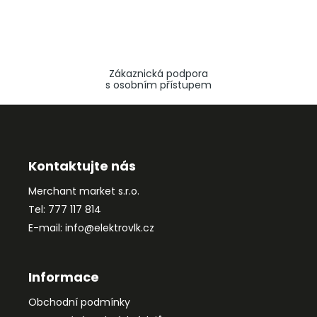
Zákaznická podpora
s osobním přístupem
Z
á
p
a
Kontaktujte nás
t
Merchant market s.r.o.
í
Tel: 777 117 814
E-mail: info@elektrovlk.cz
Informace
Obchodní podmínky