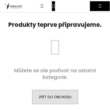
K
Přejít
Hledat
Nákupní
Me
na
o
obsah
Zpět
Zpět
š
košík
Přihlášení
í
Produkty teprve připravujeme.
C
k
o
p
o
t
ř
e
Můžete se ale podívat na ostatní
b
kategorie.
u
j
e
t
ZPĚT DO OBCHODU
e
n