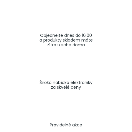
a
j
í
t
Objednejte dnes do 16:00
?
a produkty skladem máte
zítra u sebe doma
HLEDAT
Široká nabídka elektroniky
za skvělé ceny
Pravidelné akce