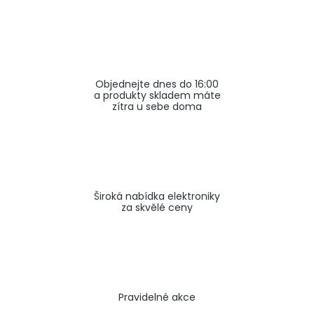
a
j
í
t
Objednejte dnes do 16:00
?
a produkty skladem máte
zítra u sebe doma
HLEDAT
Široká nabídka elektroniky
za skvělé ceny
Pravidelné akce