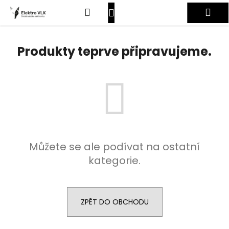
K
Přejít
Hledat
Nákupní
Me
na
o
obsah
Zpět
Zpět
š
košík
Přihlášení
í
Produkty teprve připravujeme.
C
k
o
p
o
t
ř
e
Můžete se ale podívat na ostatní
b
kategorie.
u
j
e
t
ZPĚT DO OBCHODU
e
n