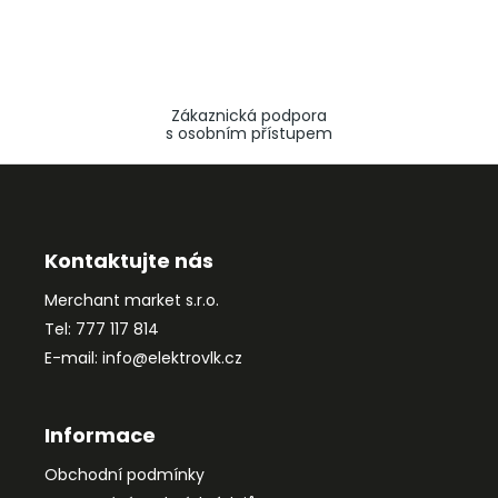
Zákaznická podpora
s osobním přístupem
Z
á
p
a
Kontaktujte nás
t
Merchant market s.r.o.
í
Tel: 777 117 814
E-mail: info@elektrovlk.cz
Informace
Obchodní podmínky