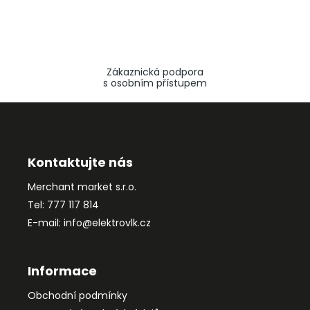
Zákaznická podpora
s osobním přístupem
Z
á
p
a
Kontaktujte nás
t
Merchant market s.r.o.
í
Tel: 777 117 814
E-mail: info@elektrovlk.cz
Informace
Obchodní podmínky