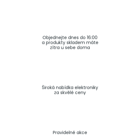
a
j
í
t
Objednejte dnes do 16:00
?
a produkty skladem máte
zítra u sebe doma
HLEDAT
Široká nabídka elektroniky
za skvělé ceny
Pravidelné akce