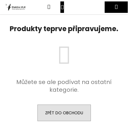
K
Přejít
Hledat
Nákupní
Me
na
o
obsah
Zpět
Zpět
š
košík
Přihlášení
í
Produkty teprve připravujeme.
C
k
o
p
o
t
ř
e
Můžete se ale podívat na ostatní
b
kategorie.
u
j
e
t
ZPĚT DO OBCHODU
e
n