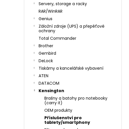
n
Servery, storage a racky
í
RAR/WinRAR
p
Genius
a
Záložní zdroje (UPS) a přepěťové
n
ochrany
e
Total Commander
l
Brother
Gembird
DeLock
Tiskárny a kancelářské vybavení
ATEN
DATACOM
Kensington
Brašny a batohy pro notebooky
(carry it)
OEM produkty
Příslušenství pro
tablety/smartphony