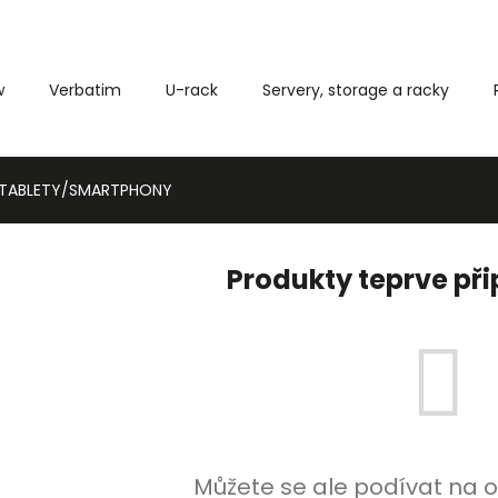
w
Verbatim
U-rack
Servery, storage a racky
Co potřebujete najít?
O TABLETY/SMARTPHONY
HLEDAT
Produkty teprve př
Můžete se ale podívat na o