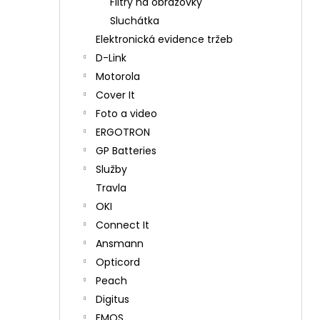
Filtry na obrazovky
Sluchátka
Elektronická evidence tržeb
D-Link
Motorola
Cover It
Foto a video
ERGOTRON
GP Batteries
Služby
Travla
OKI
Connect It
Ansmann
Opticord
Peach
Digitus
EMOS