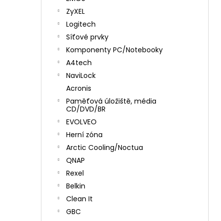
ZyXEL
Logitech
Síťové prvky
Komponenty PC/Notebooky
A4tech
NaviLock
Acronis
Paměťová úložiště, média
CD/DVD/BR
EVOLVEO
Herní zóna
Arctic Cooling/Noctua
QNAP
Rexel
Belkin
Clean It
GBC