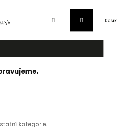
Hledat
Přihlášení
Nákupní
RAR/WinRAR
Genius
Záložní zdroje (UPS) a přepěťové 
košík
ipravujeme.
statní kategorie.