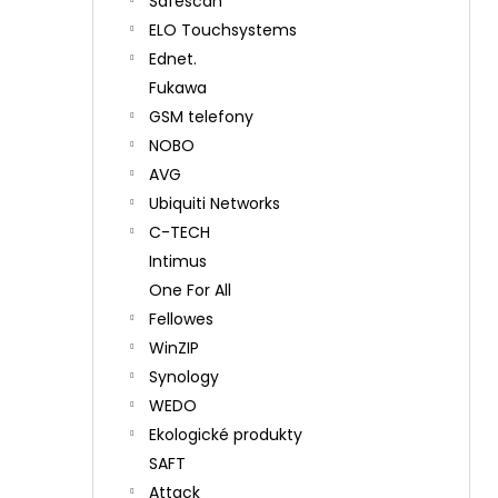
Safescan
ELO Touchsystems
Ednet.
Fukawa
GSM telefony
NOBO
AVG
Ubiquiti Networks
C-TECH
Intimus
One For All
Fellowes
WinZIP
Synology
WEDO
Ekologické produkty
SAFT
Attack