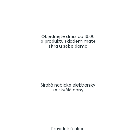
a
j
í
t
Objednejte dnes do 16:00
?
a produkty skladem máte
zítra u sebe doma
HLEDAT
Široká nabídka elektroniky
za skvělé ceny
Pravidelné akce