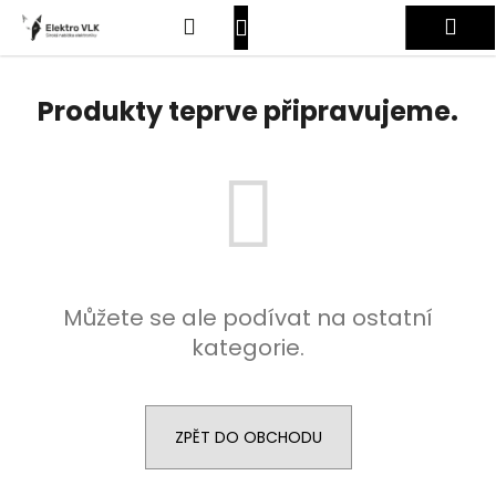
K
Přejít
Hledat
Nákupní
Me
na
o
obsah
Zpět
Zpět
š
košík
Přihlášení
í
Produkty teprve připravujeme.
C
k
o
p
o
t
ř
e
Můžete se ale podívat na ostatní
b
kategorie.
u
j
e
t
ZPĚT DO OBCHODU
e
n