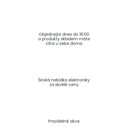
a
j
í
t
Objednejte dnes do 16:00
?
a produkty skladem máte
zítra u sebe doma
HLEDAT
Široká nabídka elektroniky
za skvělé ceny
Pravidelné akce