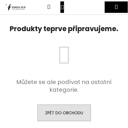
K
Přejít
Hledat
Nákupní
Me
na
o
obsah
Zpět
Zpět
š
košík
Přihlášení
í
Produkty teprve připravujeme.
C
k
o
p
o
t
ř
e
Můžete se ale podívat na ostatní
b
kategorie.
u
j
e
t
ZPĚT DO OBCHODU
e
n