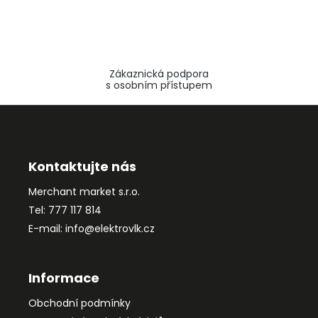
Zákaznická podpora
s osobním přístupem
Z
á
p
a
Kontaktujte nás
t
Merchant market s.r.o.
í
Tel: 777 117 814
E-mail: info@elektrovlk.cz
Informace
Obchodní podmínky