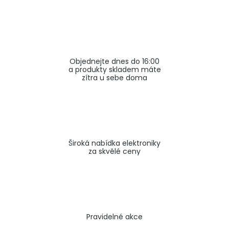
a
j
í
t
Objednejte dnes do 16:00
?
a produkty skladem máte
zítra u sebe doma
HLEDAT
Široká nabídka elektroniky
za skvělé ceny
Pravidelné akce