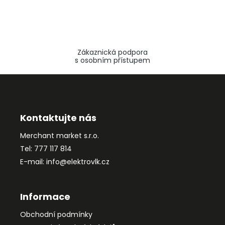
Zákaznická podpora
s osobním přístupem
Z
á
p
a
Kontaktujte nás
t
Merchant market s.r.o.
í
Tel: 777 117 814
E-mail: info@elektrovlk.cz
Informace
Obchodní podmínky