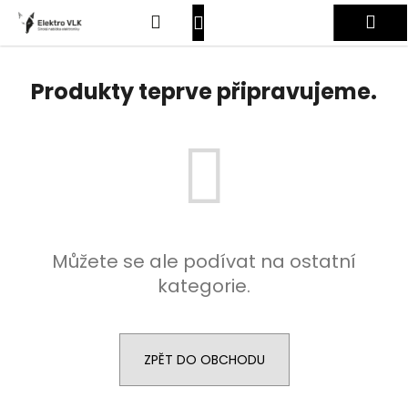
K
Přejít
Hledat
Nákupní
Me
na
o
obsah
Zpět
Zpět
š
košík
Přihlášení
í
Produkty teprve připravujeme.
C
k
o
p
o
t
ř
e
Můžete se ale podívat na ostatní
b
kategorie.
u
j
e
t
ZPĚT DO OBCHODU
e
n