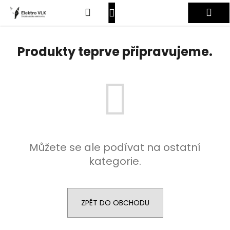
K
Přejít
Hledat
Nákupní
Me
na
o
obsah
Zpět
Zpět
š
košík
Přihlášení
í
Produkty teprve připravujeme.
C
k
o
p
o
t
ř
e
Můžete se ale podívat na ostatní
b
kategorie.
u
j
e
t
ZPĚT DO OBCHODU
e
n