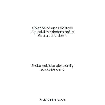
a
j
í
t
Objednejte dnes do 16:00
?
a produkty skladem máte
zítra u sebe doma
HLEDAT
Široká nabídka elektroniky
za skvělé ceny
Pravidelné akce