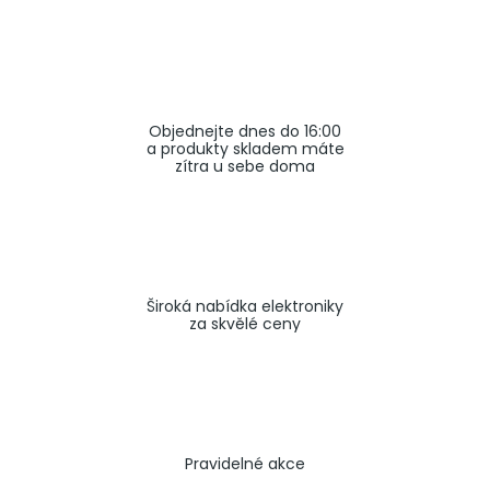
a
j
í
t
Objednejte dnes do 16:00
?
a produkty skladem máte
zítra u sebe doma
HLEDAT
Široká nabídka elektroniky
za skvělé ceny
Pravidelné akce