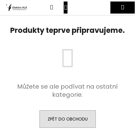
K
Přejít
Hledat
Nákupní
Me
na
o
obsah
Zpět
Zpět
š
košík
Přihlášení
í
Produkty teprve připravujeme.
C
k
o
p
o
t
ř
e
Můžete se ale podívat na ostatní
b
kategorie.
u
j
e
t
ZPĚT DO OBCHODU
e
n