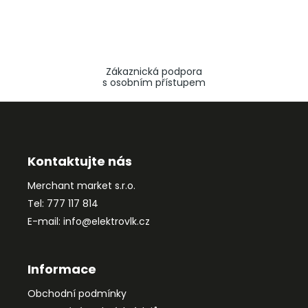
Zákaznická podpora
s osobním přístupem
Z
á
p
a
Kontaktujte nás
t
Merchant market s.r.o.
í
Tel: 777 117 814
E-mail: info@elektrovlk.cz
Informace
Obchodní podmínky