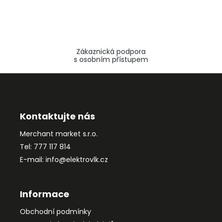
Zákaznická podpora
s osobním přístupem
Z
á
p
a
Kontaktujte nás
t
Merchant market s.r.o.
í
Tel: 777 117 814
E-mail: info@elektrovlk.cz
Informace
Obchodní podmínky