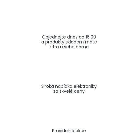
a
j
í
t
Objednejte dnes do 16:00
?
a produkty skladem máte
zítra u sebe doma
HLEDAT
Široká nabídka elektroniky
za skvělé ceny
Pravidelné akce