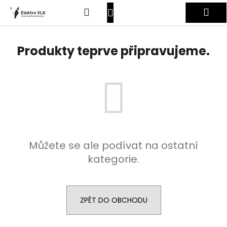
K
Přejít
Hledat
Nákupní
Me
na
o
obsah
Zpět
Zpět
š
košík
Přihlášení
í
Produkty teprve připravujeme.
C
k
o
p
o
t
ř
e
Můžete se ale podívat na ostatní
b
kategorie.
u
j
e
t
ZPĚT DO OBCHODU
e
n