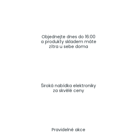
a
j
í
t
Objednejte dnes do 16:00
?
a produkty skladem máte
zítra u sebe doma
HLEDAT
Široká nabídka elektroniky
za skvělé ceny
Pravidelné akce