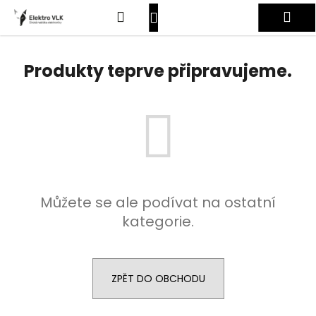
K
Přejít
Hledat
Nákupní
Me
na
o
obsah
Zpět
Zpět
š
košík
Přihlášení
í
Produkty teprve připravujeme.
C
k
o
p
o
t
ř
e
Můžete se ale podívat na ostatní
b
kategorie.
u
j
e
t
ZPĚT DO OBCHODU
e
n