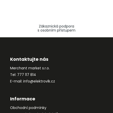
Zákaznická podpora
s osobním přístupem
Z
á
p
a
Kontaktujte nás
t
Merchant market s.r.o.
í
Tel: 777 117 814
E-mail: info@elektrovlk.cz
Informace
Obchodní podmínky