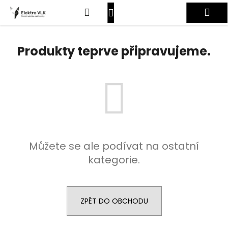
K
Přejít
Hledat
Nákupní
Me
na
o
obsah
Zpět
Zpět
š
košík
Přihlášení
í
Produkty teprve připravujeme.
C
k
o
p
o
t
ř
e
Můžete se ale podívat na ostatní
b
kategorie.
u
j
e
t
ZPĚT DO OBCHODU
e
n