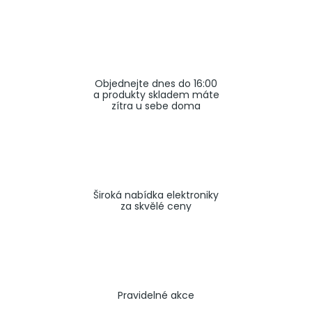
a
j
í
t
Objednejte dnes do 16:00
?
a produkty skladem máte
zítra u sebe doma
HLEDAT
Široká nabídka elektroniky
za skvělé ceny
Pravidelné akce