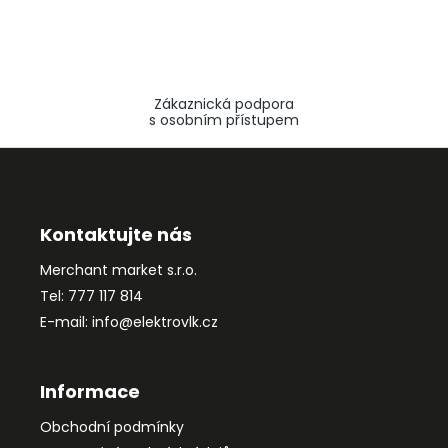
Zákaznická podpora
s osobním přístupem
Z
á
p
a
Kontaktujte nás
t
Merchant market s.r.o.
í
Tel: 777 117 814
E-mail: info@elektrovlk.cz
Informace
Obchodní podmínky