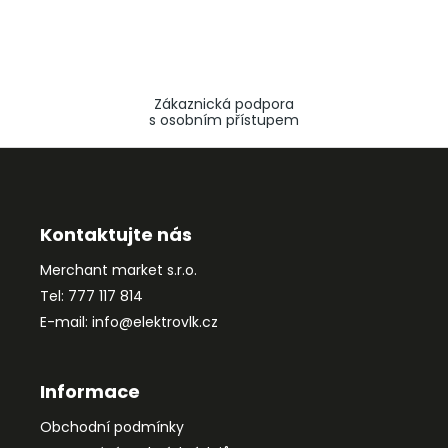
Zákaznická podpora
s osobním přístupem
Z
á
p
a
Kontaktujte nás
t
Merchant market s.r.o.
í
Tel: 777 117 814
E-mail: info@elektrovlk.cz
Informace
Obchodní podmínky