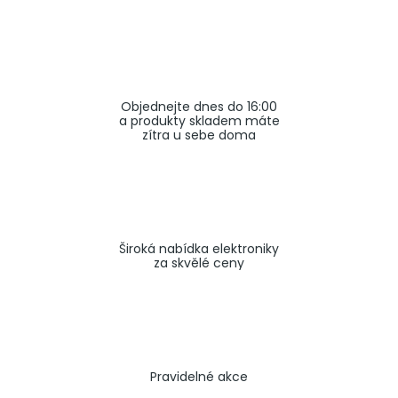
a
j
í
t
Objednejte dnes do 16:00
?
a produkty skladem máte
zítra u sebe doma
HLEDAT
Široká nabídka elektroniky
za skvělé ceny
Pravidelné akce