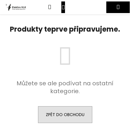
K
Přejít
Hledat
Nákupní
Me
na
o
obsah
Zpět
Zpět
š
košík
Přihlášení
í
Produkty teprve připravujeme.
C
k
o
p
o
t
ř
e
Můžete se ale podívat na ostatní
b
kategorie.
u
j
e
t
ZPĚT DO OBCHODU
e
n