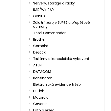
n
Servery, storage a racky
í
RAR/WinRAR
p
Genius
a
Záložní zdroje (UPS) a přepěťové
n
ochrany
e
Total Commander
l
Brother
Gembird
DeLock
Tiskárny a kancelářské vybavení
ATEN
DATACOM
Kensington
Elektronická evidence tržeb
D-Link
Motorola
Cover It
Foto a video