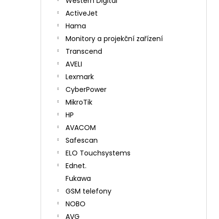
Western Digital
ActiveJet
Hama
Monitory a projekční zařízení
Transcend
AVELI
Lexmark
CyberPower
MikroTik
HP
AVACOM
Safescan
ELO Touchsystems
Ednet.
Fukawa
GSM telefony
NOBO
AVG