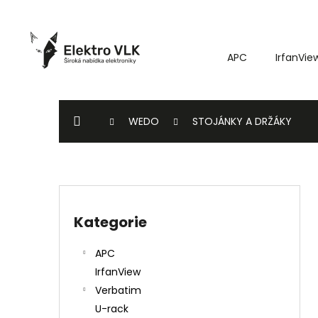
K
Přejít
o
na
Zpět
Zpět
obsah
š
do
do
APC
IrfanVie
í
k
obchodu
obchodu
DOMŮ
WEDO
STOJÁNKY A DRŽÁKY
P
o
Kategorie
Přeskočit
s
kategorie
t
APC
r
IrfanView
a
Verbatim
n
U-rack