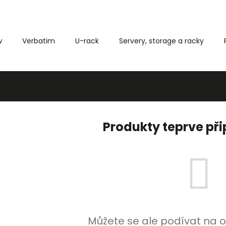
w
Verbatim
U-rack
Servery, storage a racky
Co potřebujete najít?
HLEDAT
Produkty teprve př
Můžete se ale podívat na o