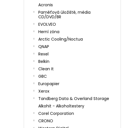
Acronis
Paměťová úložiště, média
CD/DVD/BR
EVOLVEO
Herní zóna
Arctic Cooling/Noctua
QNAP
Rexel
Belkin
Clean It
GBC
Europapier
Xerox
Tandberg Data & Overland Storage
Alkohit - Alkoholtestery
Corel Corporation
CRONO