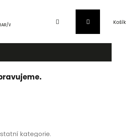
Hledat
Přihlášení
Nákupní
RAR/WinRAR
Genius
Záložní zdroje (UPS) a přepěťové 
košík
ipravujeme.
statní kategorie.