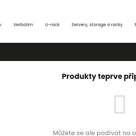
w
Verbatim
U-rack
Servery, storage a racky
Co potřebujete najít?
HLEDAT
Produkty teprve př
Můžete se ale podívat na o