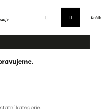
Hledat
Přihlášení
Nákupní
RAR/WinRAR
Genius
Záložní zdroje (UPS) a přepěťové 
košík
ipravujeme.
statní kategorie.