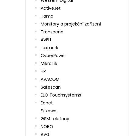
Western Digital
ActiveJet
Hama
Monitory a projekční zařízení
Transcend
AVELI
Lexmark
CyberPower
MikroTik
HP
AVACOM
Safescan
ELO Touchsystems
Ednet.
Fukawa
GSM telefony
NOBO
AVG