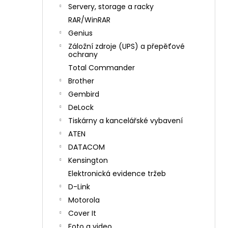
n
Servery, storage a racky
í
RAR/WinRAR
p
Genius
a
Záložní zdroje (UPS) a přepěťové
n
ochrany
e
Total Commander
l
Brother
Gembird
DeLock
Tiskárny a kancelářské vybavení
ATEN
DATACOM
Kensington
Elektronická evidence tržeb
D-Link
Motorola
Cover It
Foto a video