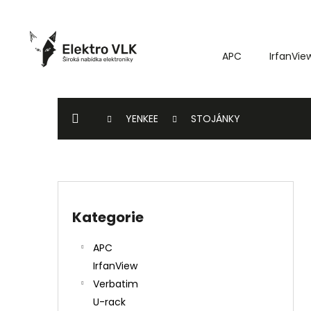
K
Přejít
o
na
Zpět
Zpět
obsah
š
do
do
APC
IrfanVie
í
k
obchodu
obchodu
DOMŮ
YENKEE
STOJÁNKY
P
o
Kategorie
Přeskočit
s
kategorie
t
APC
r
IrfanView
a
Verbatim
n
U-rack