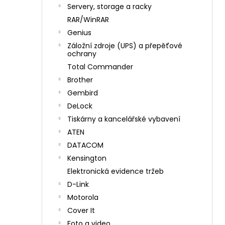
n
Servery, storage a racky
í
RAR/WinRAR
p
Genius
a
Záložní zdroje (UPS) a přepěťové
n
ochrany
e
Total Commander
l
Brother
Gembird
DeLock
Tiskárny a kancelářské vybavení
ATEN
DATACOM
Kensington
Elektronická evidence tržeb
D-Link
Motorola
Cover It
Foto a video