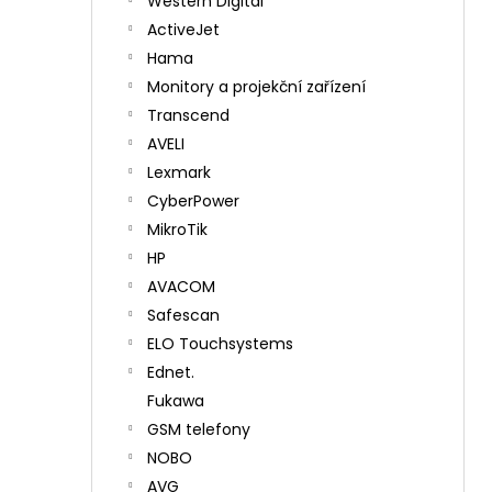
Western Digital
ActiveJet
Hama
Monitory a projekční zařízení
Transcend
AVELI
Lexmark
CyberPower
MikroTik
HP
AVACOM
Safescan
ELO Touchsystems
Ednet.
Fukawa
GSM telefony
NOBO
AVG