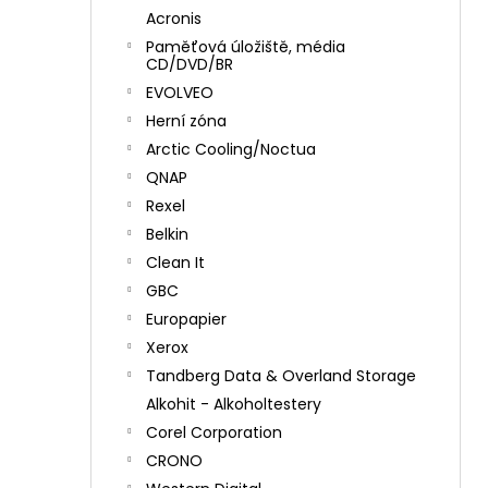
Acronis
Paměťová úložiště, média
CD/DVD/BR
EVOLVEO
Herní zóna
Arctic Cooling/Noctua
QNAP
Rexel
Belkin
Clean It
GBC
Europapier
Xerox
Tandberg Data & Overland Storage
Alkohit - Alkoholtestery
Corel Corporation
CRONO