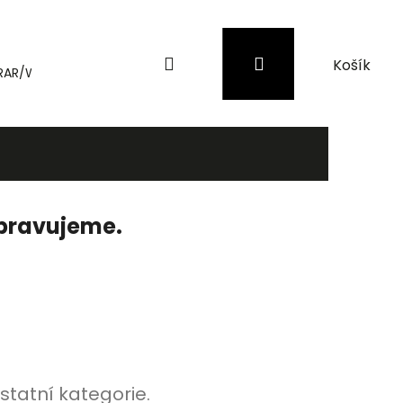
Hledat
Přihlášení
Nákupní
RAR/WinRAR
Genius
Záložní zdroje (UPS) a přepěťové 
košík
ipravujeme.
statní kategorie.