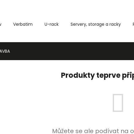
w
Verbatim
U-rack
Servery, storage a racky
Co potřebujete najít?
TAVBA
HLEDAT
Produkty teprve př
Můžete se ale podívat na o