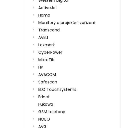
Western Digital
ActiveJet
Hama
Monitory a projekční zařízení
Transcend
AVELI
Lexmark
CyberPower
MikroTik
HP
AVACOM
Safescan
ELO Touchsystems
Ednet.
Fukawa
GSM telefony
NOBO
AVG