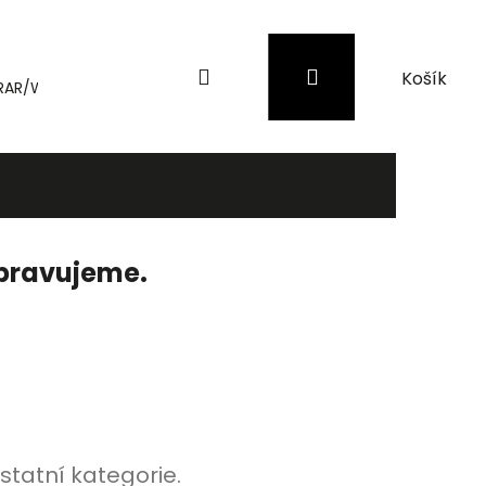
Hledat
Přihlášení
Nákupní
RAR/WinRAR
Genius
Záložní zdroje (UPS) a přepěťové 
košík
ipravujeme.
statní kategorie.