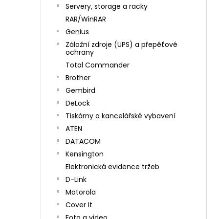
n
Servery, storage a racky
í
RAR/WinRAR
p
Genius
a
Záložní zdroje (UPS) a přepěťové
n
ochrany
e
Total Commander
l
Brother
Gembird
DeLock
Tiskárny a kancelářské vybavení
ATEN
DATACOM
Kensington
Elektronická evidence tržeb
D-Link
Motorola
Cover It
Foto a video