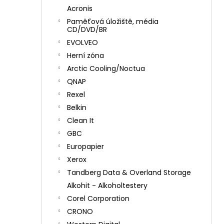
Acronis
Paměťová úložiště, média
CD/DVD/BR
EVOLVEO
Herní zóna
Arctic Cooling/Noctua
QNAP
Rexel
Belkin
Clean It
GBC
Europapier
Xerox
Tandberg Data & Overland Storage
Alkohit - Alkoholtestery
Corel Corporation
CRONO