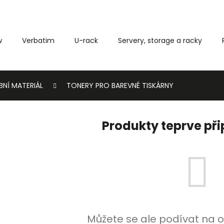
w
Verbatim
U-rack
Servery, storage a racky
Co potřebujete najít?
BNÍ MATERIÁL
TONERY PRO BAREVNÉ TISKÁRNY
HLEDAT
Produkty teprve př
Můžete se ale podívat na o