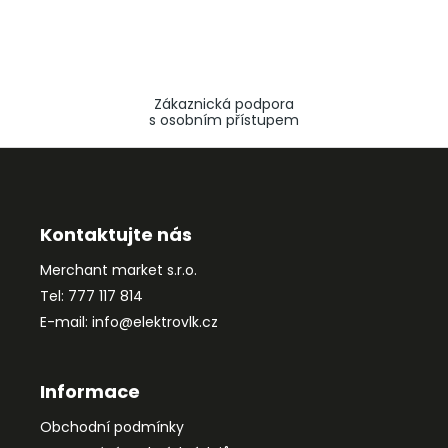
Zákaznická podpora
s osobním přístupem
Z
á
p
a
Kontaktujte nás
t
Merchant market s.r.o.
í
Tel: 777 117 814
E-mail: info@elektrovlk.cz
Informace
Obchodní podmínky