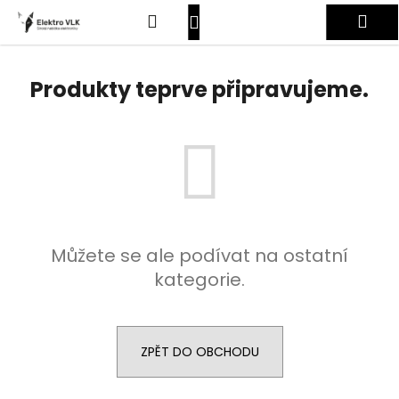
K
Přejít
Hledat
Nákupní
Me
na
o
obsah
Zpět
Zpět
š
košík
Přihlášení
í
Produkty teprve připravujeme.
C
k
o
p
o
t
ř
e
Můžete se ale podívat na ostatní
b
kategorie.
u
j
e
t
ZPĚT DO OBCHODU
e
n