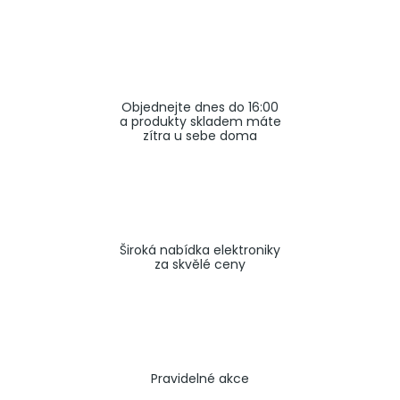
a
j
í
t
Objednejte dnes do 16:00
?
a produkty skladem máte
zítra u sebe doma
HLEDAT
Široká nabídka elektroniky
za skvělé ceny
Pravidelné akce