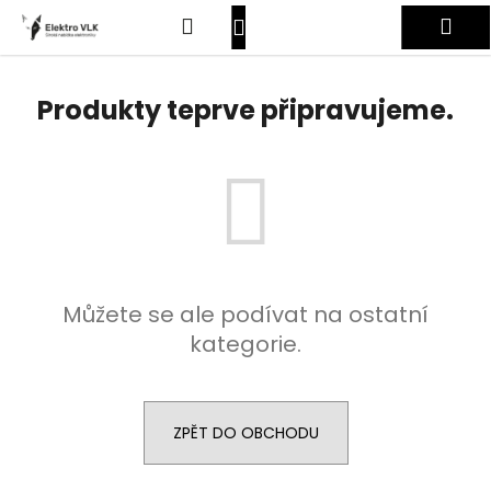
K
Přejít
Hledat
Nákupní
Me
na
o
obsah
Zpět
Zpět
š
košík
Přihlášení
í
Produkty teprve připravujeme.
C
k
o
p
o
t
ř
e
Můžete se ale podívat na ostatní
b
kategorie.
u
j
e
t
ZPĚT DO OBCHODU
e
n