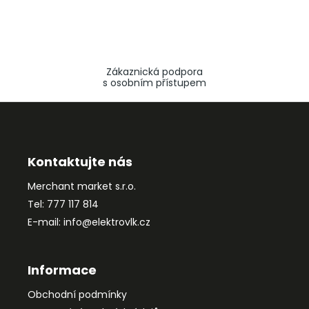
Zákaznická podpora
s osobním přístupem
Z
á
p
a
Kontaktujte nás
t
Merchant market s.r.o.
í
Tel: 777 117 814
E-mail: info@elektrovlk.cz
Informace
Obchodní podmínky