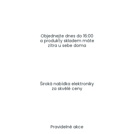
a
j
í
t
Objednejte dnes do 16:00
?
a produkty skladem máte
zítra u sebe doma
HLEDAT
Široká nabídka elektroniky
za skvělé ceny
Pravidelné akce