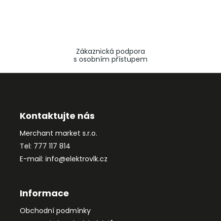
Zákaznická podpora
s osobním přístupem
Z
á
p
a
Kontaktujte nás
t
Merchant market s.r.o.
í
Tel: 777 117 814
E-mail: info@elektrovlk.cz
Informace
Obchodní podmínky