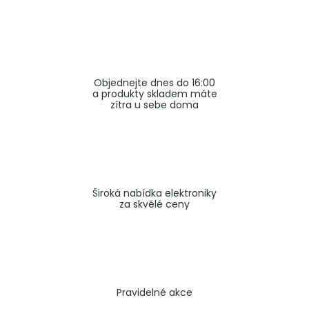
a
j
í
t
Objednejte dnes do 16:00
?
a produkty skladem máte
zítra u sebe doma
HLEDAT
Široká nabídka elektroniky
za skvělé ceny
Pravidelné akce