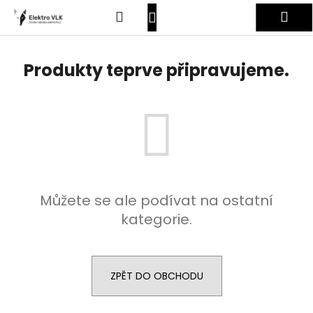
K
Přejít
Hledat
Nákupní
Me
na
o
obsah
Zpět
Zpět
š
košík
Přihlášení
í
Produkty teprve připravujeme.
C
k
o
p
o
t
ř
e
Můžete se ale podívat na ostatní
b
kategorie.
u
j
e
t
ZPĚT DO OBCHODU
e
n