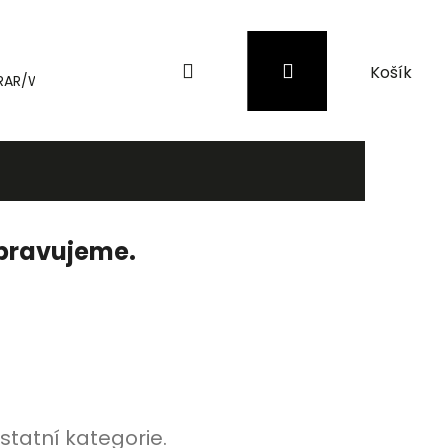
Hledat
Přihlášení
Nákupní
RAR/WinRAR
Genius
Záložní zdroje (UPS) a přepěťové 
košík
ipravujeme.
statní kategorie.