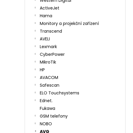
Western Digital
ActiveJet
Hama
Monitory a projekční zařízení
Transcend
AVELI
Lexmark
CyberPower
MikroTik
HP
AVACOM
Safescan
ELO Touchsystems
Ednet.
Fukawa
GSM telefony
NOBO
AVG