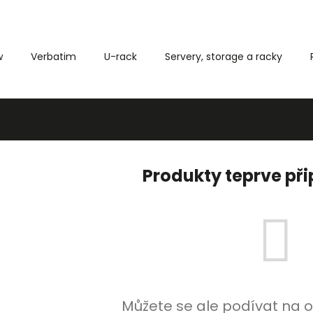
w
Verbatim
U-rack
Servery, storage a racky
Co potřebujete najít?
HLEDAT
Produkty teprve př
Můžete se ale podívat na o