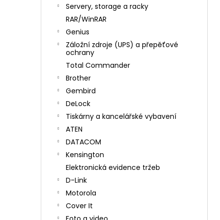
n
Servery, storage a racky
í
RAR/WinRAR
p
Genius
a
Záložní zdroje (UPS) a přepěťové
n
ochrany
e
Total Commander
l
Brother
Gembird
DeLock
Tiskárny a kancelářské vybavení
ATEN
DATACOM
Kensington
Elektronická evidence tržeb
D-Link
Motorola
Cover It
Foto a video