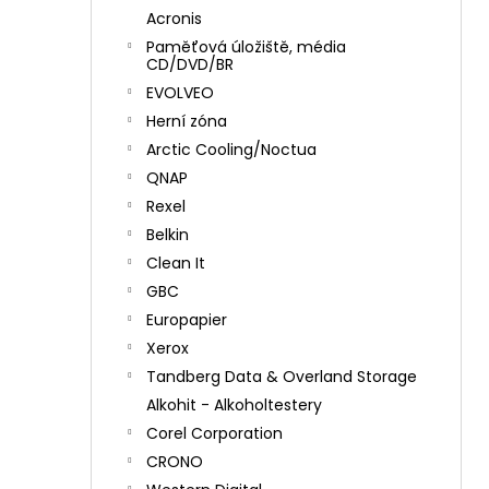
Acronis
Paměťová úložiště, média
CD/DVD/BR
EVOLVEO
Herní zóna
Arctic Cooling/Noctua
QNAP
Rexel
Belkin
Clean It
GBC
Europapier
Xerox
Tandberg Data & Overland Storage
Alkohit - Alkoholtestery
Corel Corporation
CRONO