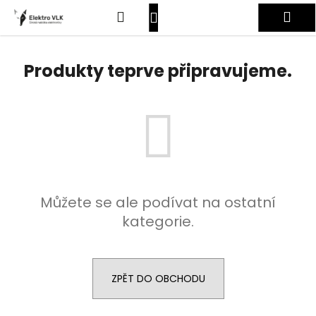
K
Přejít
Hledat
Nákupní
Me
na
o
obsah
Zpět
Zpět
š
košík
Přihlášení
í
Produkty teprve připravujeme.
C
k
o
p
o
t
ř
e
Můžete se ale podívat na ostatní
b
kategorie.
u
j
e
t
ZPĚT DO OBCHODU
e
n