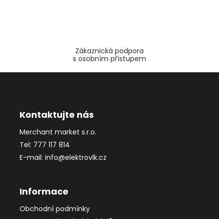
Zákaznická podpora
s osobním přístupem
Z
á
p
a
Kontaktujte nás
t
Merchant market s.r.o.
í
Tel: 777 117 814
E-mail: info@elektrovlk.cz
Informace
Obchodní podmínky