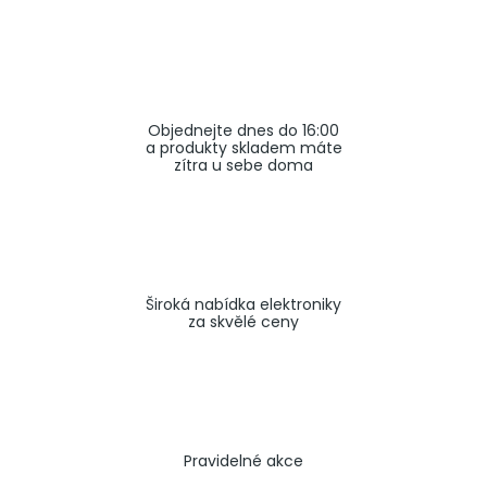
a
j
í
t
Objednejte dnes do 16:00
?
a produkty skladem máte
zítra u sebe doma
HLEDAT
Široká nabídka elektroniky
za skvělé ceny
Pravidelné akce