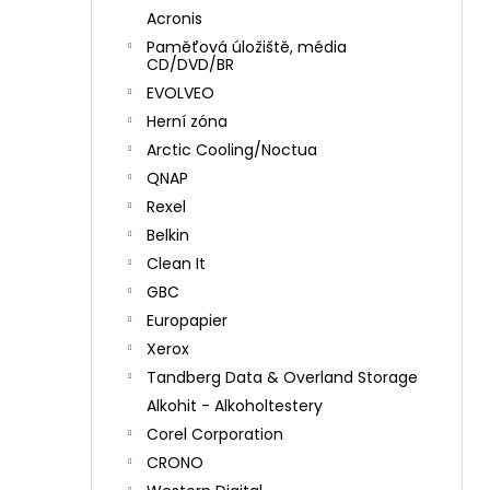
Acronis
Paměťová úložiště, média
CD/DVD/BR
EVOLVEO
Herní zóna
Arctic Cooling/Noctua
QNAP
Rexel
Belkin
Clean It
GBC
Europapier
Xerox
Tandberg Data & Overland Storage
Alkohit - Alkoholtestery
Corel Corporation
CRONO