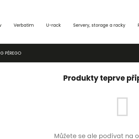
w
Verbatim
U-rack
Servery, storage a racky
Co potřebujete najít?
EG PÉREGO
HLEDAT
Produkty teprve př
Můžete se ale podívat na o