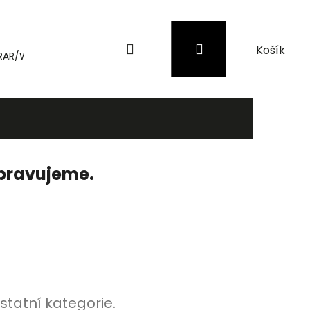
Hledat
Přihlášení
Nákupní
RAR/WinRAR
Genius
Záložní zdroje (UPS) a přepěťové 
košík
ipravujeme.
statní kategorie.