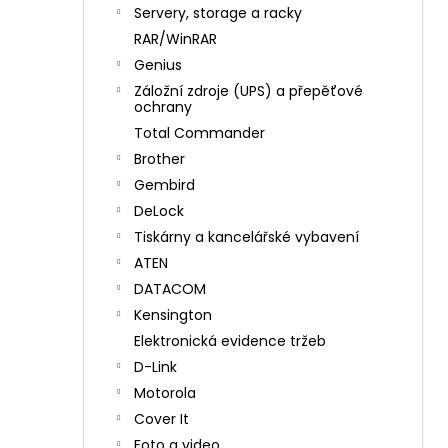
n
Servery, storage a racky
í
RAR/WinRAR
p
Genius
a
Záložní zdroje (UPS) a přepěťové
n
ochrany
e
Total Commander
l
Brother
Gembird
DeLock
Tiskárny a kancelářské vybavení
ATEN
DATACOM
Kensington
Elektronická evidence tržeb
D-Link
Motorola
Cover It
Foto a video