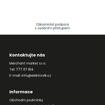
Zákaznická podpora
s osobním přístupem
Z
á
p
a
Kontaktujte nás
t
Merchant market s.r.o.
í
Tel: 777 117 814
E-mail: info@elektrovlk.cz
Informace
Obchodní podmínky