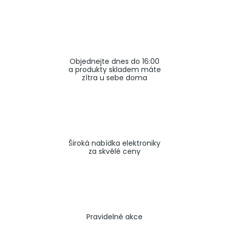
a
j
í
t
Objednejte dnes do 16:00
?
a produkty skladem máte
zítra u sebe doma
HLEDAT
Široká nabídka elektroniky
za skvělé ceny
Pravidelné akce