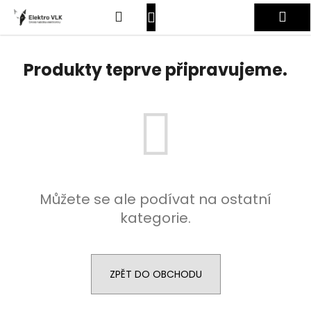
K
Přejít
Hledat
Nákupní
Me
na
o
obsah
Zpět
Zpět
š
košík
Přihlášení
í
Produkty teprve připravujeme.
C
k
o
p
o
t
ř
e
Můžete se ale podívat na ostatní
b
kategorie.
u
j
e
t
ZPĚT DO OBCHODU
e
n