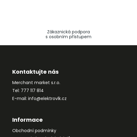
Zákaznická podpora
s osobním přístupem
Z
á
p
a
Kontaktujte nás
t
Merchant market s.r.o.
í
Tel: 777 117 814
E-mail: info@elektrovlk.cz
Informace
Obchodní podmínky