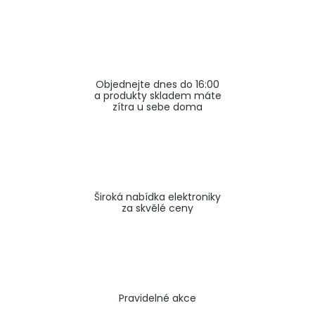
a
j
í
t
Objednejte dnes do 16:00
?
a produkty skladem máte
zítra u sebe doma
HLEDAT
Široká nabídka elektroniky
za skvělé ceny
Pravidelné akce