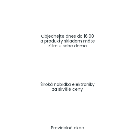
a
j
í
t
Objednejte dnes do 16:00
?
a produkty skladem máte
zítra u sebe doma
HLEDAT
Široká nabídka elektroniky
za skvělé ceny
Pravidelné akce