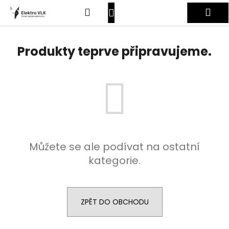
K
Přejít
Hledat
Nákupní
Me
na
o
obsah
Zpět
Zpět
š
košík
Přihlášení
í
Produkty teprve připravujeme.
C
k
o
p
o
t
ř
e
Můžete se ale podívat na ostatní
b
kategorie.
u
j
e
t
ZPĚT DO OBCHODU
e
n