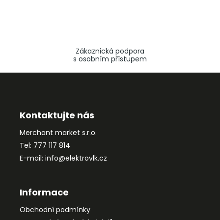
Zákaznická podpora
s osobním přístupem
Z
á
p
a
Kontaktujte nás
t
Merchant market s.r.o.
í
Tel: 777 117 814
E-mail: info@elektrovlk.cz
Informace
Obchodní podmínky