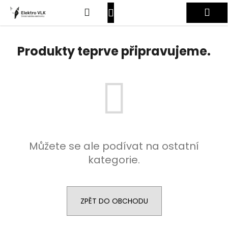
K
Přejít
Hledat
Nákupní
Me
na
o
obsah
Zpět
Zpět
š
košík
Přihlášení
í
Produkty teprve připravujeme.
C
k
o
p
o
t
ř
e
Můžete se ale podívat na ostatní
b
kategorie.
u
j
e
t
ZPĚT DO OBCHODU
e
n