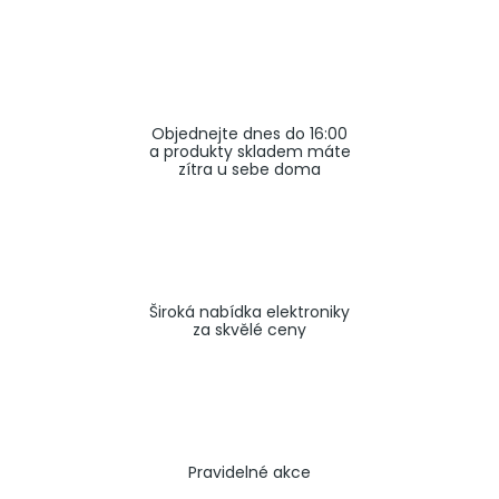
a
j
í
t
Objednejte dnes do 16:00
?
a produkty skladem máte
zítra u sebe doma
HLEDAT
Široká nabídka elektroniky
za skvělé ceny
Pravidelné akce