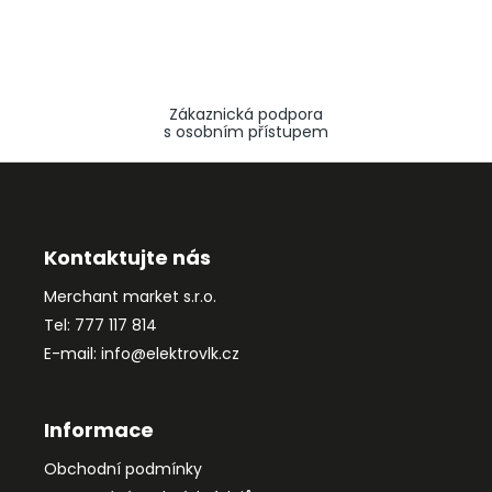
Zákaznická podpora
s osobním přístupem
Z
á
p
a
Kontaktujte nás
t
Merchant market s.r.o.
í
Tel: 777 117 814
E-mail: info@elektrovlk.cz
Informace
Obchodní podmínky