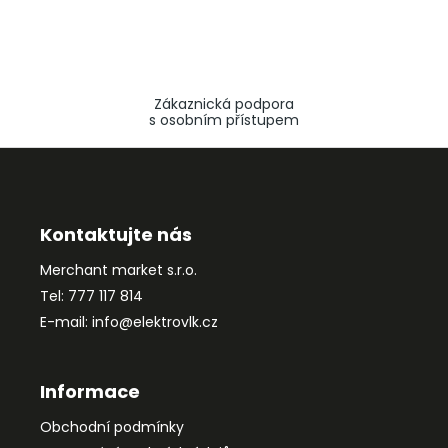
Zákaznická podpora
s osobním přístupem
Z
á
p
a
Kontaktujte nás
t
Merchant market s.r.o.
í
Tel: 777 117 814
E-mail: info@elektrovlk.cz
Informace
Obchodní podmínky