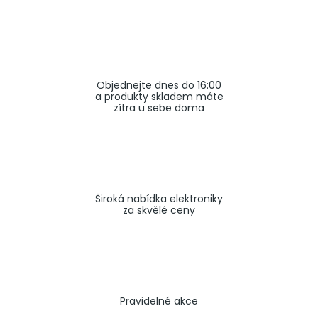
a
j
í
t
Objednejte dnes do 16:00
?
a produkty skladem máte
zítra u sebe doma
HLEDAT
Široká nabídka elektroniky
za skvělé ceny
Pravidelné akce