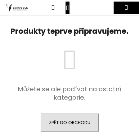
K
Přejít
Hledat
Nákupní
Me
na
o
obsah
Zpět
Zpět
š
košík
Přihlášení
í
Produkty teprve připravujeme.
C
k
o
p
o
t
ř
e
Můžete se ale podívat na ostatní
b
kategorie.
u
j
e
t
ZPĚT DO OBCHODU
e
n