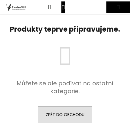
K
Přejít
Hledat
Nákupní
Me
na
o
obsah
Zpět
Zpět
š
košík
Přihlášení
í
Produkty teprve připravujeme.
C
k
o
p
o
t
ř
e
Můžete se ale podívat na ostatní
b
kategorie.
u
j
e
t
ZPĚT DO OBCHODU
e
n