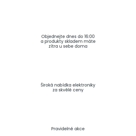
a
j
í
t
Objednejte dnes do 16:00
?
a produkty skladem máte
zítra u sebe doma
HLEDAT
Široká nabídka elektroniky
za skvělé ceny
Pravidelné akce