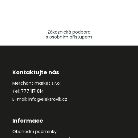
Zákaznická podpora
s osobním přístupem
Z
á
p
a
Kontaktujte nás
t
Merchant market s.r.o.
í
Tel: 777 117 814
E-mail: info@elektrovlk.cz
Informace
Obchodní podmínky