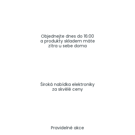
a
j
í
t
Objednejte dnes do 16:00
?
a produkty skladem máte
zítra u sebe doma
HLEDAT
Široká nabídka elektroniky
za skvělé ceny
Pravidelné akce