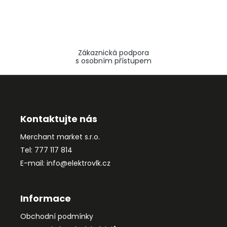
Zákaznická podpora
s osobním přístupem
Z
á
p
a
Kontaktujte nás
t
Merchant market s.r.o.
í
Tel: 777 117 814
E-mail: info@elektrovlk.cz
Informace
Obchodní podmínky