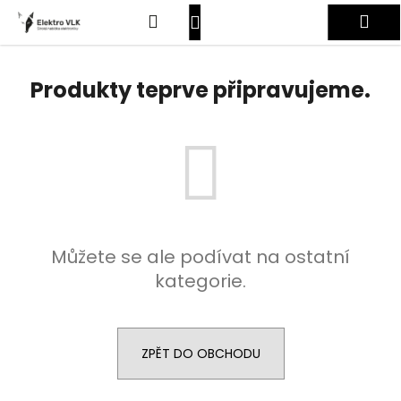
K
Přejít
Hledat
Nákupní
Me
na
o
obsah
Zpět
Zpět
š
košík
Přihlášení
í
Produkty teprve připravujeme.
C
k
o
p
o
t
ř
e
Můžete se ale podívat na ostatní
b
kategorie.
u
j
e
t
ZPĚT DO OBCHODU
e
n