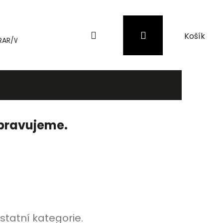
Hledat
Přihlášení
Nákupní
RAR/WinRAR
Genius
Záložní zdroje (UPS) a přepěťové 
košík
ipravujeme.
statní kategorie.