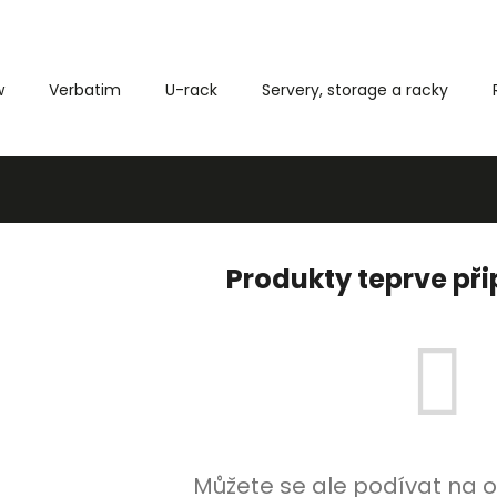
w
Verbatim
U-rack
Servery, storage a racky
Co potřebujete najít?
HLEDAT
Produkty teprve př
Můžete se ale podívat na o