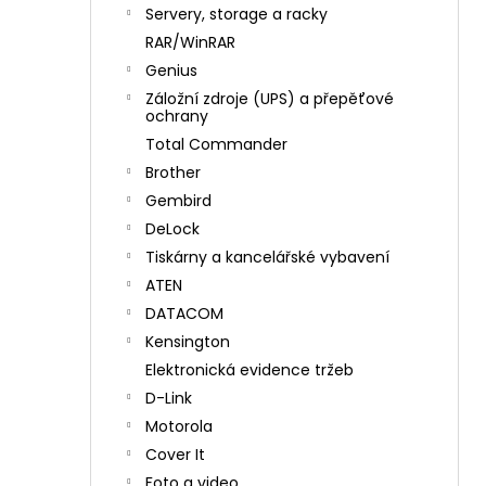
n
Servery, storage a racky
í
RAR/WinRAR
p
Genius
a
Záložní zdroje (UPS) a přepěťové
n
ochrany
e
Total Commander
l
Brother
Gembird
DeLock
Tiskárny a kancelářské vybavení
ATEN
DATACOM
Kensington
Elektronická evidence tržeb
D-Link
Motorola
Cover It
Foto a video