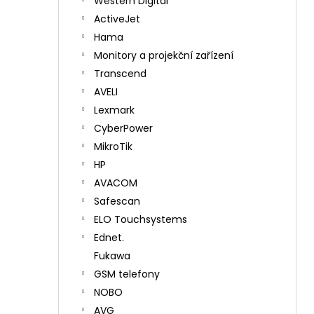
Western Digital
ActiveJet
Hama
Monitory a projekční zařízení
Transcend
AVELI
Lexmark
CyberPower
MikroTik
HP
AVACOM
Safescan
ELO Touchsystems
Ednet.
Fukawa
GSM telefony
NOBO
AVG