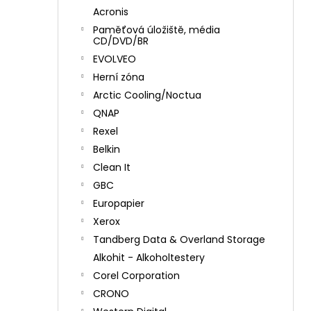
Acronis
Paměťová úložiště, média
CD/DVD/BR
EVOLVEO
Herní zóna
Arctic Cooling/Noctua
QNAP
Rexel
Belkin
Clean It
GBC
Europapier
Xerox
Tandberg Data & Overland Storage
Alkohit - Alkoholtestery
Corel Corporation
CRONO